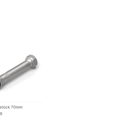
zstück 70mm
70