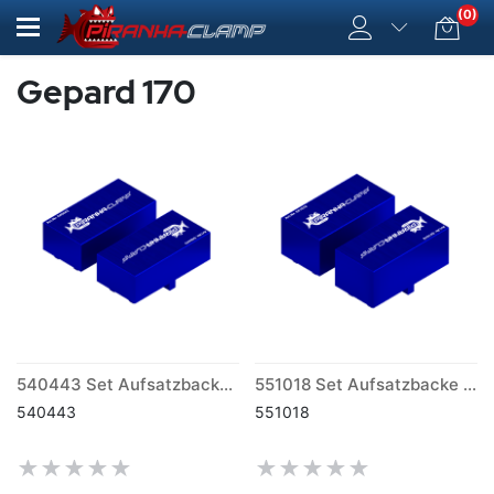
(0)
Gepard 170
540443 Set Aufsatzbacke ALU S (170)
551018 Set Aufsatzbacke ALU M (170)
540443
551018