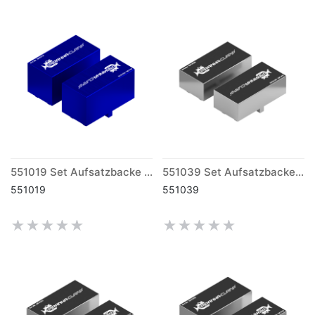
551019 Set Aufsatzbacke ALU L (170)
551039 Set Aufsatzbacke Stahl weich S (170)
551019
551039