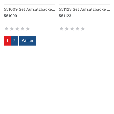
551009 Set Aufsatzbacke Snapper kurz (170)
551123 Set Aufsatzbacke Snapper mittel (170)
551009
551123
1
2
Weiter