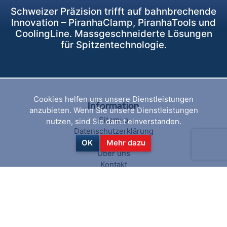
Schweizer Präzision trifft auf bahnbrechende
Innovation – PiranhaClamp, PiranhaTools und
CoolingLine. Massgeschneiderte Lösungen
für Spitzentechnologie.
Cookies helfen uns unsere Dienstleistungen
Information
anzubieten. Wenn Sie unsere Dienstleistungen
Sitemap
nutzen, sind Sie damit einverstanden.
Datenschutzerklärung
AGB
OK
Mehr dazu
Über uns
Kontakt
Hilfe & Service
Suchen
Aktuelles
Blog