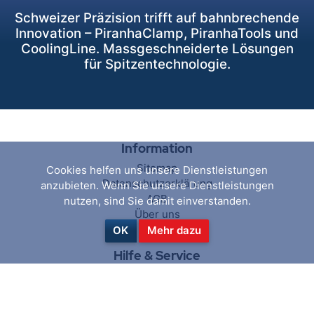
Schweizer Präzision trifft auf bahnbrechende
Innovation – PiranhaClamp, PiranhaTools und
CoolingLine. Massgeschneiderte Lösungen
für Spitzentechnologie.
Information
Sitemap
Cookies helfen uns unsere Dienstleistungen
Datenschutzerklärung
anzubieten. Wenn Sie unsere Dienstleistungen
AGB
nutzen, sind Sie damit einverstanden.
Über uns
Kontakt
OK
Mehr dazu
Hilfe & Service
Suchen
Aktuelles
Blog