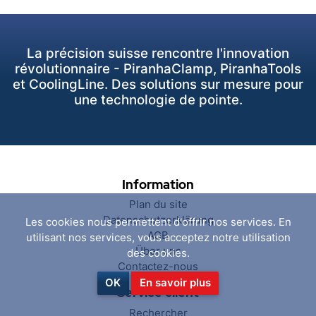
La précision suisse rencontre l'innovation
révolutionnaire - PiranhaClamp, PiranhaTools
et CoolingLine. Des solutions sur mesure pour
une technologie de pointe.
Information
Plan du site
Datenschutzerklärung
Les cookies nous permettent d'offrir nos services. En
AGB
utilisant nos services, vous acceptez notre utilisation
Über uns
des cookies.
Contactez-nous
OK
En savoir plus
Service client
Rechercher