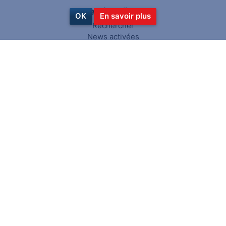
Service client
OK
En savoir plus
Rechercher
News activées
Blog
Récemment vus
Comparer les produits
Nouveautés
Mon compte
Mon compte
Mes commandes
Mes adresses
Panier
Liste de souhaits
Suivez-nous