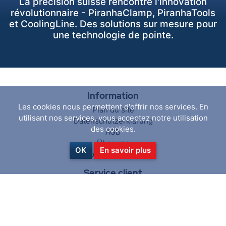
La précision suisse rencontre l'innovation
révolutionnaire - PiranhaClamp, PiranhaTools
et CoolingLine. Des solutions sur mesure pour
une technologie de pointe.
Information
Les cookies nous permettent d'offrir nos services. En
Plan du site
utilisant nos services, vous acceptez notre utilisation
Datenschutzerklärung
des cookies.
AGB
Über uns
OK
En savoir plus
Contactez-nous
Service client
Rechercher
News activées
Blog
Récemment vus